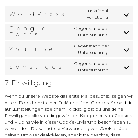
Funktional,
WordPress
Consent
Functional
to
service
Google
Gegenstand der
wordpress
Consent
Fonts
Untersuchung
to
service
Gegenstand der
YouTube
google-
Consent
Untersuchung
fonts
to
service
Gegenstand der
Sonstiges
youtube
Consent
Untersuchung
to
service
7. Einwilligung
sonstiges
Wenn du unsere Website das erste Mal besuchst, zeigen wir
dir ein Pop-Up mit einer Erklärung über Cookies. Sobald du
auf „Einstellungen speichern“ klickst, gibst du uns deine
Einwilligung alle von dir gewählten Kategorien von Cookies
und Plugins wie in dieser Cookie-Erklärung beschrieben zu
verwenden. Du kannst die Verwendung von Cookies über
deinen Browser deaktivieren, aber bitte beachte, dass